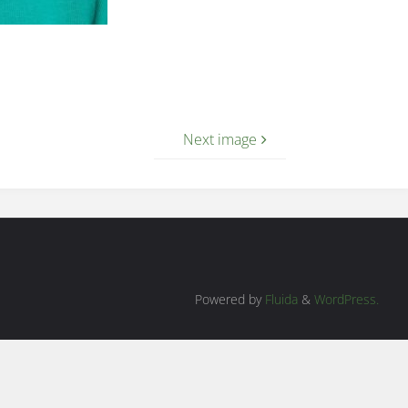
Next image
Powered by
Fluida
&
WordPress.