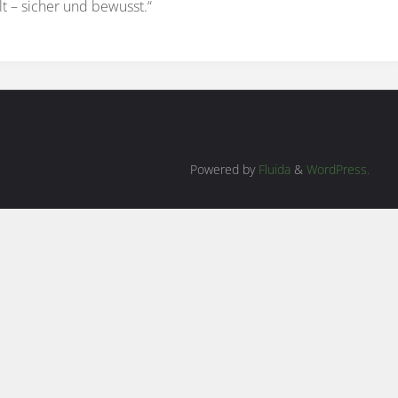
t – sicher und bewusst.“
Powered by
Fluida
&
WordPress.