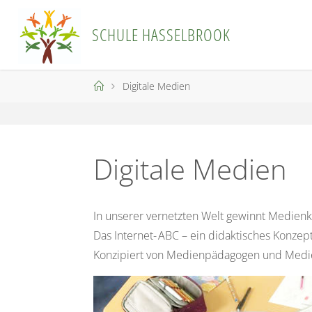
Skip
to
S
C
H
U
L
E
H
A
S
S
E
L
B
R
O
O
K
content
Home
Digitale Medien
Digitale Medien
In unserer vernetzten Welt gewinnt Medien
Das Internet- ABC – ein didaktisches Konze
Konzipiert von Medienpädagogen und Medi